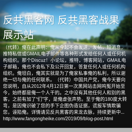
反共黑客网 反共黑客战果
展示站
（代转）俺在此声明：俺从今起不会发送，发帖，短消息，
推特私信或GMAIL电子邮件等各种形式发给任何人或任何机
构组织。那个Discuz！小论坛，推特，博客网站，GMAIL电
子邮箱，俺也不会私下及公开回复，答复任何人或任何机构
组织。俺坦白，俺其实就是为了俺家私事俺的私利，所以谢
绝一切与俺的任何联系。（代转）中国共产党，俺今天要向
您说明，自从2012年4月12日第一次黑网站击网鸣冤开始至
今，始终都是俺一个人干的。之中没有其他任何人和别的黑
客，之前有加了“们”字，是俺虚张声势。至于俺的180度大转
弯，是因俺识破了您的手下企图伪造证据，谎报军情欺骗
您，诬陷俺。详情请见反共黑客的来龙去脉，持续更新中...
http://www.fangongheike.com/2019/09/blog-post.html