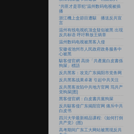
“共匪才是罪犯”温州数码电视被插
播
浙江機上盒節目遭駭 播送反共宣
言
温州有线电视机顶盒疑似被黑 出现
反共标语 呼吁释放王炳章
温州数码电视被黑客入侵
安徽省池州市人民政府政务服务中
心被黑
駭客侵官網 高掛「共產黨白皮書係
狗屎」標語
反共黑客：攻克广东揭阳市党务网
反共黑客战果卓著 引起中共关注
反共黑客攻陷中共地方官网 骂共产
党狗屎[图]
黑客侵官網：白皮書共黨狗屎
反共駭客侵广东揭阳官网 痛斥中共
白皮书
四川大学最新精品课程:《如何打倒
共产党》(图)
高考期间广东工大网站被黑现反共