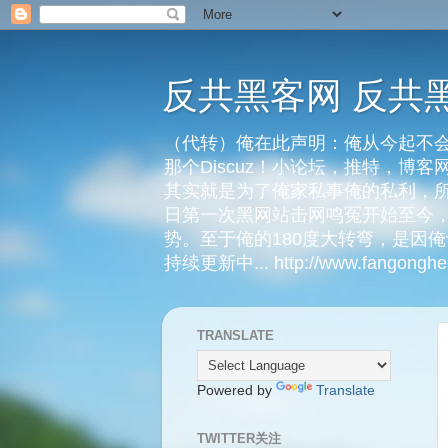
反共黑客网 反共
（代转）俺在此声明：俺从今起不会
那个Discuz！小论坛，推特，博
其实就是为了俺家私事俺的私利，所
日第一次黑网站击网鸣冤开始至今，
势。至于俺的180度大转弯，是因
持续更新中... http://www.fangongheik
TRANSLATE
Powered by
Translate
TWITTER关注