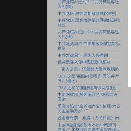
共产党棺材已到？中共党庆黑客送
大礼(图)
中共党庆 黑客袭邮政网贴棺材照
中共党庆 黑客攻陷邮政网贴快递棺
材照
共产党棺材已到？中共党庆黑客送
大礼(图)
中共建党周年 中国邮政网被黑客贴
棺材
中共建黨周年 黑客入侵官網
反共黑客入侵中國郵政貼棺材
「東方之星」沉船驚人隱喻現網絡
“东方之星”船舱内景曝光 民盼共产
党亡(组图)
“东方之星”沉船隐喻震惊网络(图)
中新网被黑 黑客留言“打钱就给改
回来”
黑客攻陷“北京首都之窗” 惊现“六四
民主运动万岁！”
匿名者奇袭 瘫痪《人民日报》网
中国高层欲破“政令不出中南海”引
发关注 北戴河官网遭黑客攻击现反