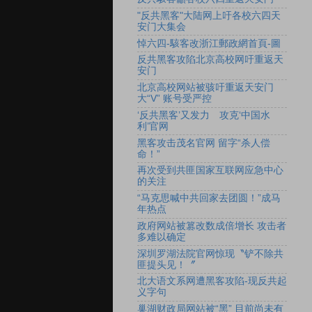
"反共黑客"大陆网上吁各校六四天
安门大集会
悼六四-駭客改浙江郵政網首頁-圖
反共黑客攻陷北京高校网吁重返天
安门
北京高校网站被骇吁重返天安门
大“V” 账号受严控
‘反共黑客’又发力 攻克‘中国水
利’官网
黑客攻击茂名官网 留字“杀人偿
命！”
再次受到共匪国家互联网应急中心
的关注
“马克思喊中共回家去团圆！”成马
年热点
政府网站被篡改数成倍增长 攻击者
多难以确定
深圳罗湖法院官网惊现〝铲不除共
匪提头见！〞
北大语文系网遭黑客攻陷-现反共起
义字句
巢湖财政局网站被“黑” 目前尚未有