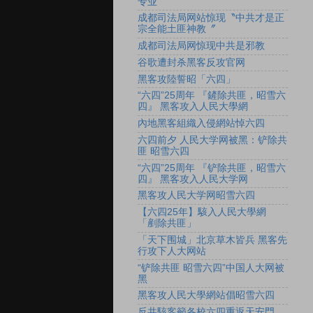
专业
成都司法局网站惊现〝中共才是正
宗全能土匪神教〞
成都司法局网惊现中共是邪教
谷歌遭封杀黑客反攻官网
黑客攻陸誓昭「六四」
“六四”25周年 『鏟除共匪，昭雪六
四』 黑客攻入人民大學網
內地黑客組織入侵網站悼六四
六四前夕 人民大学网被黑：铲除共
匪 昭雪六四
“六四”25周年 『铲除共匪，昭雪六
四』 黑客攻入人民大学网
黑客攻人民大学网昭雪六四
【六四25年】駭入人民大學網
「剷除共匪」
「天下围城」北京草木皆兵 黑客先
行攻下人大网站
“铲除共匪 昭雪六四”中国人大网被
黑
黑客攻人民大學網站倡昭雪六四
反共駭客籲各校六四重返天安門