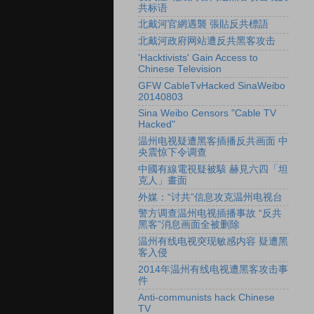
共标语
北戴河官網遇襲 張貼反共標語
北戴河政府网站遭反共黑客攻击
'Hacktivists' Gain Access to
Chinese Television
GFW CableTvHacked SinaWeibo
20140803
Sina Weibo Censors "Cable TV
Hacked"
温州电视疑遭黑客插播反共画面 中
央震惊下令调查
中國有線電視疑被駭 赫見六四「坦
克人」畫面
外媒：“讨共”信息攻克温州电视台
警方调查温州电视插播事故 “反共
黑客”消息画面全被删除
温州有线电视突现敏感内容 疑遭黑
客入侵
2014年温州有线电视遭黑客攻击事
件
Anti-communists hack Chinese
TV