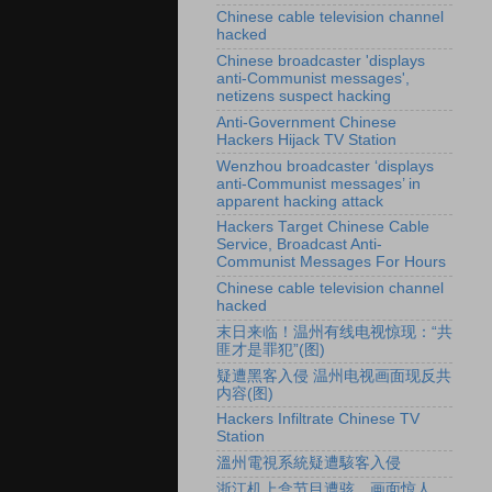
Chinese cable television channel
hacked
Chinese broadcaster 'displays
anti-Communist messages',
netizens suspect hacking
Anti-Government Chinese
Hackers Hijack TV Station
Wenzhou broadcaster ‘displays
anti-Communist messages’ in
apparent hacking attack
Hackers Target Chinese Cable
Service, Broadcast Anti-
Communist Messages For Hours
Chinese cable television channel
hacked
末日来临！温州有线电视惊现：“共
匪才是罪犯”(图)
疑遭黑客入侵 温州电视画面现反共
内容(图)
Hackers Infiltrate Chinese TV
Station
溫州電視系統疑遭駭客入侵
浙江机上盒节目遭骇 画面惊人