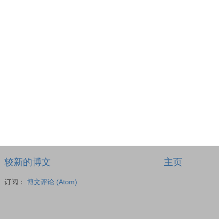
较新的博文
主页
订阅：
博文评论 (Atom)