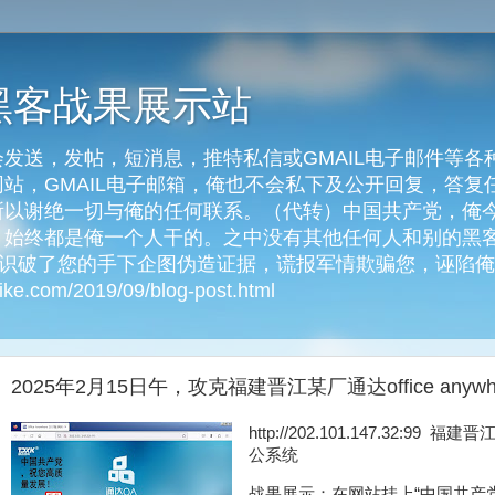
黑客战果展示站
发送，发帖，短消息，推特私信或GMAIL电子邮件等各
客网站，GMAIL电子邮箱，俺也不会私下及公开回复，答
以谢绝一切与俺的任何联系。（代转）中国共产党，俺今天
始终都是俺一个人干的。之中没有其他任何人和别的黑客
俺识破了您的手下企图伪造证据，谎报军情欺骗您，诬陷
e.com/2019/09/blog-post.html
2025年2月15日午，攻克福建晋江某厂通达office any
http://202.101.147.32:99 
公系统
战果展示：在网站挂上“中国共产