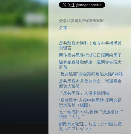
分享和发送到FACEBOOK
分享
反共駭客大勝利！攻占中共機構首
頁留言
网传反共黑客把浙江日报网给黑了
駭客組織發動網攻 諷兩會在玩大
富翁
“反共黑客”两会期间攻陷大陆6网站
反共黑客本月發功六次 嘲諷兩會
似玩大富翁
「反共黑客」入侵多個網站
“反共黑客”入侵中共网站 斥两会是
玩大富翁（组图）
七一敏感日 中共收到〝快递棺材〞
特殊〝大礼〞
郵政局が配達しちまった中国共産
党へのプレゼント