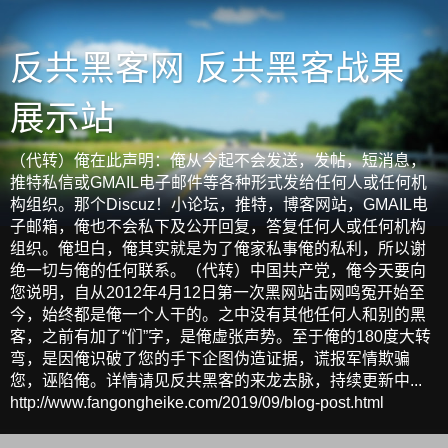
反共黑客网 反共黑客战果
展示站
（代转）俺在此声明：俺从今起不会发送，发帖，短消息，
推特私信或GMAIL电子邮件等各种形式发给任何人或任何机
构组织。那个Discuz！小论坛，推特，博客网站，GMAIL电
子邮箱，俺也不会私下及公开回复，答复任何人或任何机构
组织。俺坦白，俺其实就是为了俺家私事俺的私利，所以谢
绝一切与俺的任何联系。（代转）中国共产党，俺今天要向
您说明，自从2012年4月12日第一次黑网站击网鸣冤开始至
今，始终都是俺一个人干的。之中没有其他任何人和别的黑
客，之前有加了“们”字，是俺虚张声势。至于俺的180度大转
弯，是因俺识破了您的手下企图伪造证据，谎报军情欺骗
您，诬陷俺。详情请见反共黑客的来龙去脉，持续更新中...
http://www.fangongheike.com/2019/09/blog-post.html